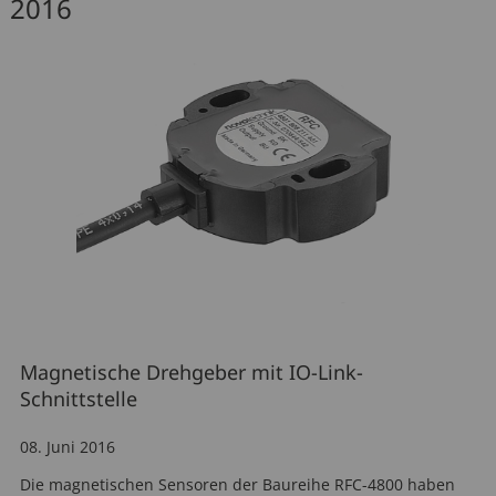
2016
Sitzverstellung
Motorendrehzahl
Funkfernbedienung
Hydraulikdruck
Magnetische Drehgeber mit IO-Link-
Schnittstelle
08. Juni 2016
Die magnetischen Sensoren der Baureihe RFC-4800 haben