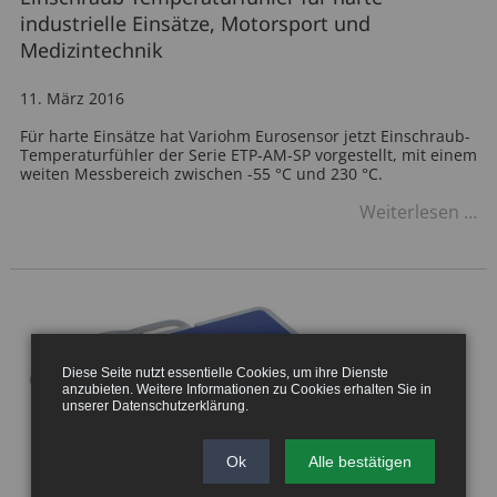
industrielle Einsätze, Motorsport und
Medizintechnik
11. März 2016
Für harte Einsätze hat Variohm Eurosensor jetzt Einschraub-
Temperaturfühler der Serie ETP-AM-SP vorgestellt, mit einem
weiten Messbereich zwischen -55 °C und 230 °C.
Ei
Weiterlesen …
Te
fü
ha
in
Ei
Mo
u
Me
Diese Seite nutzt essentielle Cookies, um ihre Dienste
anzubieten. Weitere Informationen zu Cookies erhalten Sie in
unserer
Datenschutzerklärung
.
Ok
Alle bestätigen