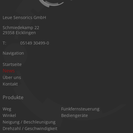
Leue Sensorics GmbH
Schmiedekamp 22
29358 Eicklingen
T:
05149 30499-0
Navigation
Navigation
Startseite
überspringen
News
Über uns
Kontakt
Produkte
Navigation
Navigation
Weg
Funkfernsteuerung
überspringen
überspringen
Winkel
Bediengeräte
Neigung / Beschleunigung
Drehzahl / Geschwindigkeit