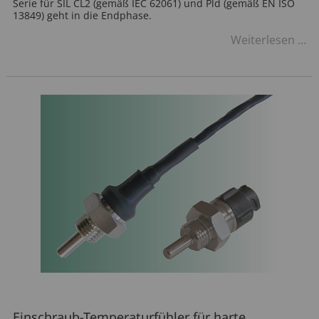
Serie für SIL CL2 (gemäß IEC 62061) und Pld (gemäß EN ISO
13849) geht in die Endphase.
DI
Weiterlesen …
Se
-
SI
Ze
in
de
Sc
Einschraub-Temperaturfühler für harte