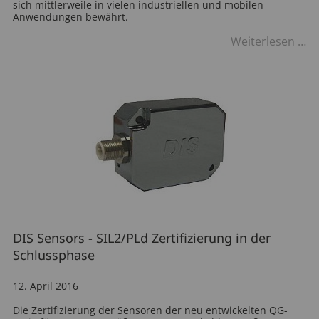
sich mittlerweile in vielen industriellen und mobilen
Anwendungen bewährt.
Ma
Weiterlesen …
Dr
mi
IO
Li
Sc
DIS Sensors - SIL2/PLd Zertifizierung in der
Schlussphase
12. April 2016
Die Zertifizierung der Sensoren der neu entwickelten QG-