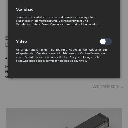
Standard
Tools, die wesentliche Services und Funktionen ermöglichen,
einschließlich Identitätsprüfung, Servicekontinuität und
Standortsicherheit. Diese Option kann nicht abgelehnt werden.
Ergonomischer Fußschalter für den
Video
Dauereinsatz
An einigen Stellen finden Sie YouTube-Videos auf der Webseite. Zum
Abspielen sind Cookies notwendig. Näheres zur Cookie-Verwendung
25. Februar 2016
durch Youtube finden Sie in der Cookie-Policy von Google unter
https://policies.google.com/technologies/types?hl=de.
Mit den neuen elektrischen Fußschaltern vom Typ 6250 hat
Herga jetzt eine komfortable Lösung für den Dauereinsatz
vorgestellt.
Er
Weiterlesen …
Fu
fü
d
Da