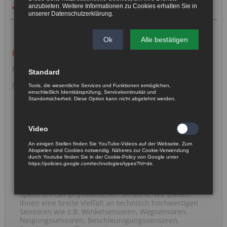
Medizintechnik
anzubieten. Weitere Informationen zu Cookies erhalten Sie in
unserer
Datenschutzerklärung
.
Ok
Alle bestätigen
Navigation
Fußschalter
überspringen
Patientenüberwachung
Standard
Behandlungstisch/Patientenliege
Tools, die wesentliche Services und Funktionen ermöglichen,
einschließlich Identitätsprüfung, Servicekontinuität und
Standortsicherheit. Diese Option kann nicht abgelehnt werden.
Video
An einigen Stellen finden Sie YouTube-Videos auf der Webseite. Zum
Abspielen sind Cookies notwendig. Näheres zur Cookie-Verwendung
durch Youtube finden Sie in der Cookie-Policy von Google unter
Sensorlösung mit Know-how
https://policies.google.com/technologies/types?hl=de.
Unser Portfolio erstreckt sich über ein breites
Spektrum der physikalischen Sensorik. Wir bieten
Ihnen eine breite Vielfalt an technisch hochwertigen
Sensoren wie z.B. Winkelsensoren, Wegsensoren,
Neigungssensoren, Beschleunigungssensoren,