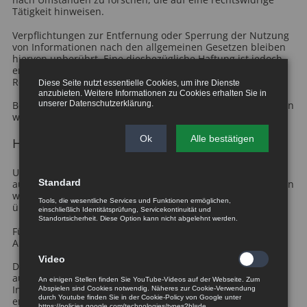
Tätigkeit hinweisen.
Verpflichtungen zur Entfernung oder Sperrung der Nutzung
von Informationen nach den allgemeinen Gesetzen bleiben
hiervon unberührt. Eine diesbezügliche Haftung ist jedoch
erst ab dem Zeitpunkt der Kenntnis einer konkreten
Rechtsverletzung möglich.
Diese Seite nutzt essentielle Cookies, um ihre Dienste
anzubieten. Weitere Informationen zu Cookies erhalten Sie in
unserer
Datenschutzerklärung
.
Bei Bekanntwerden von entsprechenden Rechtsverletzungen
werden wir diese Inhalte umgehend entfernen.
Ok
Alle bestätigen
Haftung für Links
Unser Angebot enthält Links zu externen Webseiten Dritter,
Standard
auf deren Inhalte wir keinen Einfluss haben. Deshalb können
wir für diese fremden Inhalte auch keine Gewähr
Tools, die wesentliche Services und Funktionen ermöglichen,
übernehmen.
einschließlich Identitätsprüfung, Servicekontinuität und
Standortsicherheit. Diese Option kann nicht abgelehnt werden.
Für die Inhalte der verlinkten Seiten ist stets der jeweilige
Anbieter oder Betreiber der Seiten verantwortlich.
Video
Die verlinkten Seiten wurden zum Zeitpunkt der Verlinkung
auf mögliche Rechtsverstöße überprüft. Rechtswidrige
An einigen Stellen finden Sie YouTube-Videos auf der Webseite. Zum
Inhalte waren zum Zeitpunkt der Verlinkung nicht
Abspielen sind Cookies notwendig. Näheres zur Cookie-Verwendung
durch Youtube finden Sie in der Cookie-Policy von Google unter
erkennbar.
https://policies.google.com/technologies/types?hl=de.