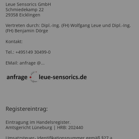
Leue Sensorics GmbH
Sitzverstellung
Motorendrehzahl
Schmiedekamp 22
29358 Eicklingen
Funkfernbedienung
Hydraulikdruck
Vertreten durch: Dipl.-Ing. (FH) Wolfgang Leue und Dipl.-Ing.
(FH) Benjamin Dörge
Kontakt:
Tel.: +495149 30499-0
EMail: anfrage @...
Registereintrag:
Eintragung im Handelsregister.
Amtsgericht Lüneburg | HRB: 202440
Umsatzsteuer- Identifikationsnummer gemäß §27 a