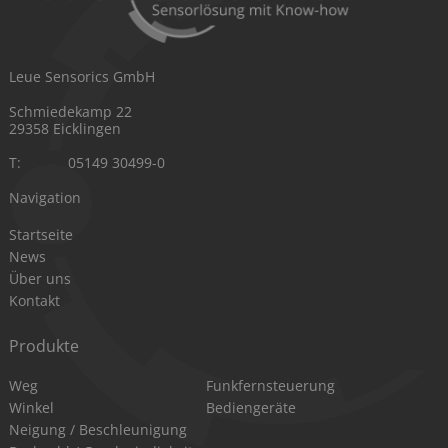
Leue Sensorics GmbH
Schmiedekamp 22
29358 Eicklingen
T:
05149 30499-0
Navigation
Navigation
Startseite
überspringen
News
Über uns
Kontakt
Produkte
Navigation
Navigation
Weg
Funkfernsteuerung
überspringen
überspringen
Winkel
Bediengeräte
Neigung / Beschleunigung