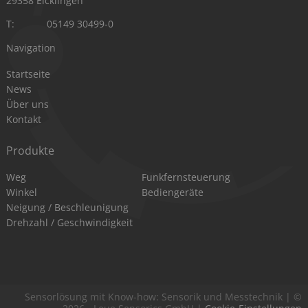
29358 Eicklingen
T:
05149 30499-0
Navigation
Navigation
Startseite
überspringen
News
Über uns
Kontakt
Produkte
Navigation
Navigation
Weg
Funkfernsteuerung
überspringen
überspringen
Winkel
Bediengeräte
Neigung / Beschleunigung
Drehzahl / Geschwindigkeit
Sensorlösung mit Know-how: Sensorik und Messtechnik | ©