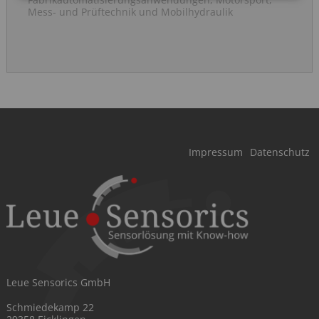
Mess- und Prüftechnik und Mobilhydraulik
Navigation
Impressum
Datenschutz
überspringen
Leue Sensorics GmbH
Schmiedekamp 22