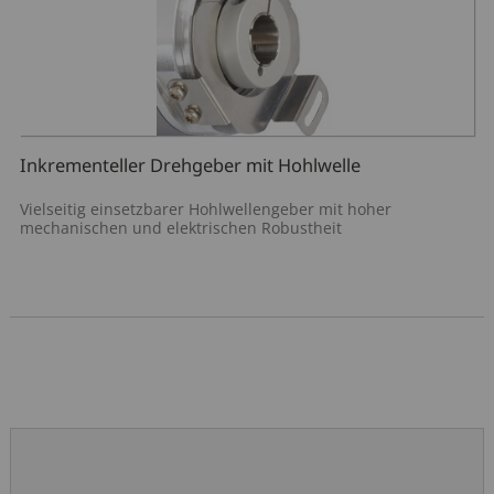
Sitzverstellung
Motorendrehzahl
Funkfernbedienung
Hydraulikdruck
Inkrementeller Drehgeber mit Hohlwelle
Vielseitig einsetzbarer Hohlwellengeber mit hoher
mechanischen und elektrischen Robustheit