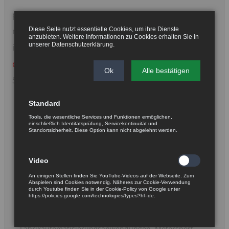
Navigation
potentiometrisch
überspringen
Diese Seite nutzt essentielle Cookies, um ihre Dienste
magnetisch
anzubieten. Weitere Informationen zu Cookies erhalten Sie in
unserer
Datenschutzerklärung
.
induktiv
optisch
Ok
Alle bestätigen
Seilzugsensoren
Standard
Tools, die wesentliche Services und Funktionen ermöglichen,
einschließlich Identitätsprüfung, Servicekontinuität und
Standortsicherheit. Diese Option kann nicht abgelehnt werden.
Video
Optische Sensoren:
An einigen Stellen finden Sie YouTube-Videos auf der Webseite. Zum
Abspielen sind Cookies notwendig. Näheres zur Cookie-Verwendung
durch Youtube finden Sie in der Cookie-Policy von Google unter
Sensoren, die durch Lasertriangulation den Abstand
https://policies.google.com/technologies/types?hl=de.
zum Objekt erfassen.
Typische Anwendungen:
Fabrikautomatisierungsanwendungen, Motorsport,