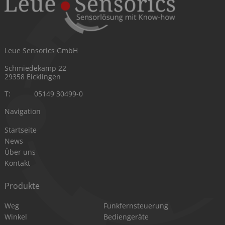
Leue Sensorics GmbH
Schmiedekamp 22
29358 Eicklingen
T:
05149 30499-0
Navigation
Navigation
Startseite
überspringen
News
Über uns
Kontakt
Produkte
Navigation
Navigation
Weg
Funkfernsteuerung
überspringen
überspringen
Winkel
Bediengeräte