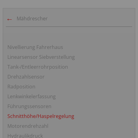
Mähdrescher
Navigation
Nivellierung Fahrerhaus
überspringen
Linearsensor Siebverstellung
Tank-/Entleerrohrposition
Drehzahlsensor
Radposition
Lenkwinkelerfassung
Führungssensoren
Schnitthöhe/Haspelregelung
Motorendrehzahl
Hydraulikdruck