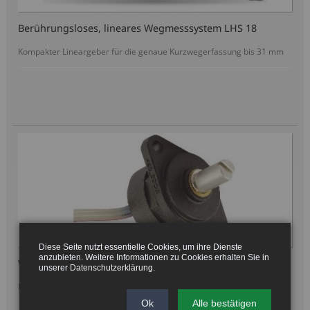
Berührungsloses, lineares Wegmesssystem LHS 18
Kompakter Lineargeber für die genaue Kurzwegerfassung bis 31 mm
Diese Seite nutzt essentielle Cookies, um ihre Dienste
anzubieten. Weitere Informationen zu Cookies erhalten Sie in
Winkelsensor RHF 22
unserer
Datenschutzerklärung
.
Kontaktloser, magnetischer Drehgeber, kompakt, vielseitig einsetzbar
Ok
Alle bestätigen