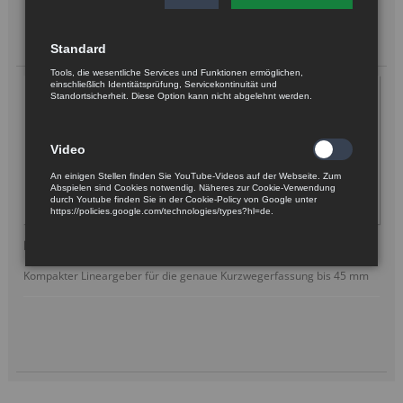
Standard
Tools, die wesentliche Services und Funktionen ermöglichen,
einschließlich Identitätsprüfung, Servicekontinuität und
Standortsicherheit. Diese Option kann nicht abgelehnt werden.
Video
An einigen Stellen finden Sie YouTube-Videos auf der Webseite. Zum
Abspielen sind Cookies notwendig. Näheres zur Cookie-Verwendung
durch Youtube finden Sie in der Cookie-Policy von Google unter
https://policies.google.com/technologies/types?hl=de.
Berührungsloses, lineares Wegmesssystem LHT 32
Kompakter Lineargeber für die genaue Kurzwegerfassung bis 45 mm