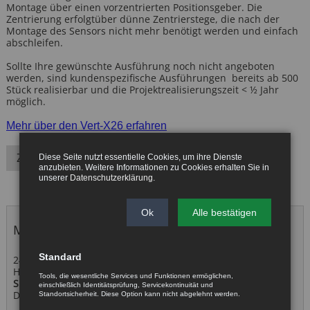
Montage über einen vorzentrierten Positionsgeber. Die
Zentrierung erfolgtüber dünne Zentrierstege, die nach der
Montage des Sensors nicht mehr benötigt werden und einfach
abschleifen.
Sollte Ihre gewünschte Ausführung noch nicht angeboten
werden, sind kundenspezifische Ausführungen bereits ab 500
Stück realisierbar und die Projektrealisierungszeit < ½ Jahr
möglich.
Mehr über den Vert-X26 erfahren
Zurück
Diese Seite nutzt essentielle Cookies, um ihre Dienste
anzubieten. Weitere Informationen zu Cookies erhalten Sie in
unserer
Datenschutzerklärung
.
Ok
Alle bestätigen
Messetermine 2026
Standard
24. - 26. November 2026
Hannover
Tools, die wesentliche Services und Funktionen ermöglichen,
SPS – Smart Production Solutions
einschließlich Identitätsprüfung, Servicekontinuität und
DIS Sensors
Standortsicherheit. Diese Option kann nicht abgelehnt werden.