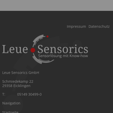
Navigation
Impressum
Datenschutz
überspringen
Leue Sensorics GmbH
Schmiedekamp 22
29358 Eicklingen
T:
05149 30499-0
Navigation
Navigation
Startseite