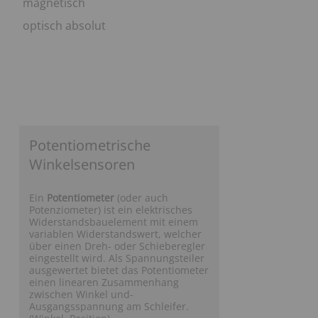
magnetisch
Sitzverstellung
Motorendrehzahl
optisch absolut
Funkfernbedienung
Hydraulikdruck
Potentiometrische
Winkelsensoren
Ein
Potentiometer
(oder auch
Potenziometer) ist ein elektrisches
Widerstandsbauelement mit einem
variablen Widerstandswert, welcher
über einen Dreh- oder Schieberegler
eingestellt wird. Als Spannungsteiler
ausgewertet bietet das Potentiometer
einen linearen Zusammenhang
zwischen Winkel und-
Ausgangsspannung am Schleifer.