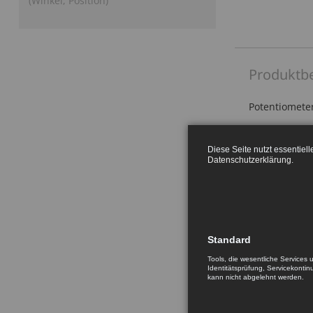
(Winkel, Position)
Produktb
Potentiometer 
Vorteile des 
Diese Seite nutzt essentiel
Kosteng
Datenschutzerklärung
.
Flache 
Hohe Le
Einfach
Standard
Tools, die wesentliche Services 
Typisch Anwe
Identitätsprüfung, Servicekontin
kann nicht abgelehnt werden.