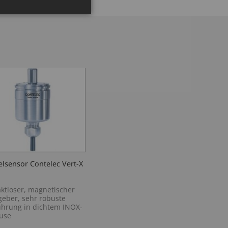
lsensor Contelec Vert-X
ktloser, magnetischer
eber, sehr robuste
ührung in dichtem INOX-
use