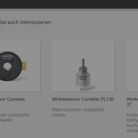
sor Contelec
Winkelsensor Contelec PL130
Winke
37
Potenziometer Leitplastik
ter Leitplastik
rotativ
Konta
hlwelle
Drehg
Ausf
Gehä