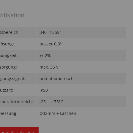
zifikation
sbereich:
340° / 355°
lösung:
besser 0,3°
auigkeit:
+/-2%
sorgung:
max. 35 V
gangssignal:
potentiometrisch
utzart:
IP50
peraturbereich:
-25 ... +75°C
messung:
Ø32mm + Laschen
tenblatt anfragen