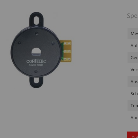
Spe
Mes
Auf
Gen
Ver
Aus
Sch
Tem
Ab
Da