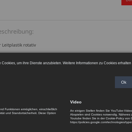
eschreibung:
Leitplastik rotativ
Sensors:
le Cookies, um ihre Dienste anzubieten. Weitere Informationen zu Cookies erhalten 
ünstiges Leitplastikpotentiometer
Bauform
Ok
bensdauer und gute Auflösung besser 0,3°
e Montage über Befestigungslaschen
Video
und Funktionen ermöglichen, einschließlich
ndungen: Lenkwinkelerfassung am Gabelstapler, Heckklappensen
An einigen Stellen finden Sie YouTube-Vide
uität und Standortsicherheit. Diese Option
Abspielen sind Cookies notwendig. Näheres
Youtube finden Sie in der Cookie-Policy von 
https://policies.google.com/technologies/typ