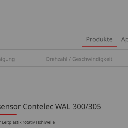
Navigation
Produkte
Ap
überspringen
nigung
Drehzahl / Geschwindigkeit
sensor Contelec WAL 300/305
 Leitplastik rotativ Hohlwelle