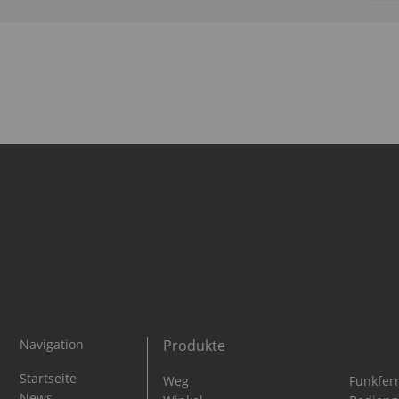
Navigation
Produkte
Navigation
Navigation
Navigat
Startseite
Weg
Funkfer
überspringen
überspringen
überspr
News