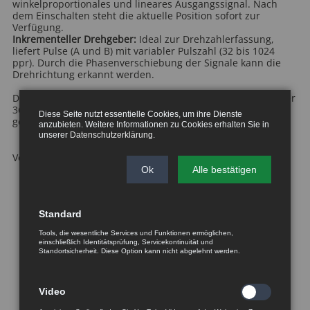
winkelproportionales und lineares Ausgangssignal. Nach
dem Einschalten steht die aktuelle Position sofort zur
Verfügung.
Inkrementeller Drehgeber:
Ideal zur Drehzahlerfassung,
liefert Pulse (A und B) mit variabler Pulszahl (32 bis 1024
ppr). Durch die Phasenverschiebung der Signale kann die
Drehrichtung erkannt werden.
Der Sensor bietet eine hohe Auflösung von bis zu 12 Bit über
360°, was eine äußerst präzise Winkelmessung
Diese Seite nutzt essentielle Cookies, um ihre Dienste
gewährleistet.
anzubieten. Weitere Informationen zu Cookies erhalten Sie in
unserer
Datenschutzerklärung
.
Vorteile des Sensors:
Ok
Alle bestätigen
Einfache Montage mit standardisierten
Befestigungsmöglichkeiten
Standard
Präzise Messung mit bis zu 12-Bit-Auflösung
Tools, die wesentliche Services und Funktionen ermöglichen,
Sofort verfügbare Position nach Einschalten bei
einschließlich Identitätsprüfung, Servicekontinuität und
absoluten Versionen
Standortsicherheit. Diese Option kann nicht abgelehnt werden.
Vielseitige Ausgangssignale für unterschiedliche
Steuerungssysteme
Video