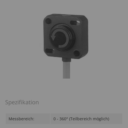
Sitzverstellung
Motorendrehzahl
Funkfernbedienung
Hydraulikdruck
Spezifikation
Messbereich:
0 - 360° (Teilbereich möglich)