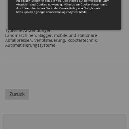
Robuste Bauweise für lange Haltbarkeit in rauen
An einigen Stellen finden Sie YouTube-Videos auf der Webseite. Zum
Umgebungen
Abspielen sind Cookies notwendig. Näheres zur Cookie-Verwendung
durch Youtube finden Sie in der Cookie-Policy von Google unter
https://policies.google.com/technologies/types?hl=de.
Konform mit EMV/EMI-Richtlinien, geeignet für
industrielle und automotive Anwendungen
Typische Anwendungen:
Landmaschinen, Bagger, mobile und stationäre
Abfallpressen, Ventilsteuerung, Robotertechnik,
Automatisierungssysteme
Zurück