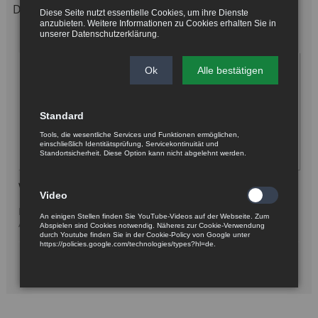
Diese Seite nutzt essentielle Cookies, um ihre Dienste
anzubieten. Weitere Informationen zu Cookies erhalten Sie in
unserer
Datenschutzerklärung
.
Ok
Alle bestätigen
Standard
Tools, die wesentliche Services und Funktionen ermöglichen,
einschließlich Identitätsprüfung, Servicekontinuität und
Standortsicherheit. Diese Option kann nicht abgelehnt werden.
Winkelsensor Contelec Vert-X 88
Video
Kontaktoser, magnetischer Drehgeber, sehr robuste
An einigen Stellen finden Sie YouTube-Videos auf der Webseite. Zum
Ausführung, Heavy Duty
Abspielen sind Cookies notwendig. Näheres zur Cookie-Verwendung
durch Youtube finden Sie in der Cookie-Policy von Google unter
https://policies.google.com/technologies/types?hl=de.