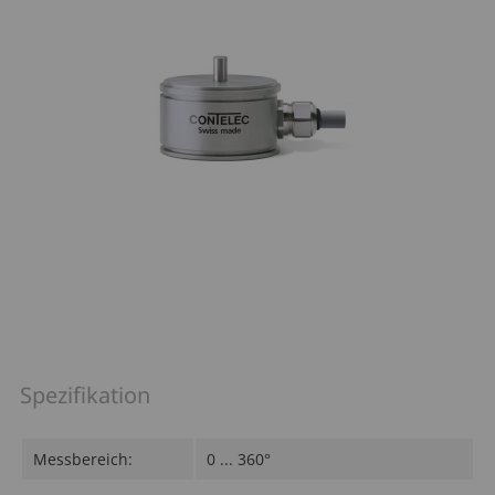
Sitzverstellung
Motorendrehzahl
Funkfernbedienung
Hydraulikdruck
Spezifikation
Messbereich:
0 ... 360°