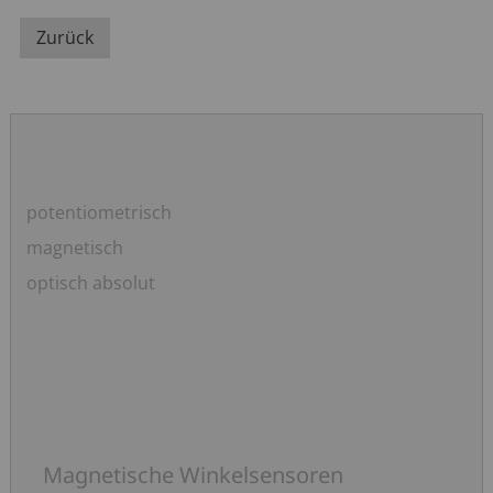
Zurück
Navigation
potentiometrisch
überspringen
magnetisch
optisch absolut
Magnetische Winkelsensoren