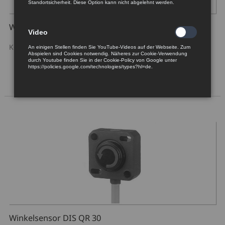
Standortsicherheit. Diese Option kann nicht abgelehnt werden.
Winkelsensor DIS QR 40
Video
Kontaktloser, präziser Drehgeber mit Welle
An einigen Stellen finden Sie YouTube-Videos auf der Webseite. Zum
Abspielen sind Cookies notwendig. Näheres zur Cookie-Verwendung
durch Youtube finden Sie in der Cookie-Policy von Google unter
https://policies.google.com/technologies/types?hl=de.
Winkelsensor DIS QR 30