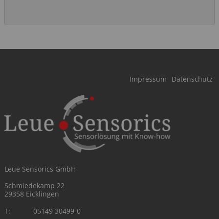
Navigation
Impressum
Datenschutz
überspringen
Leue Sensorics GmbH
Schmiedekamp 22
29358 Eicklingen
T:
05149 30499-0