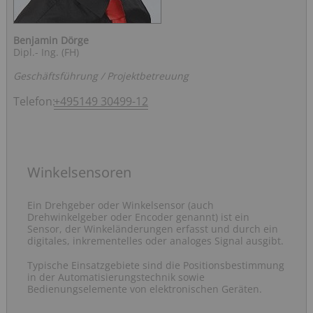
Benjamin Dörge
Dipl.- Ing. (FH)
Geschäftsführung / Projektbetreuung
Telefon:
+495149 30499-12
Winkelsensoren
Ein Drehgeber oder Winkelsensor (auch
Drehwinkelgeber oder Encoder genannt) ist ein
Sensor, der Winkeländerungen erfasst und durch ein
digitales, inkrementelles oder analoges Signal ausgibt.
Typische Einsatzgebiete sind die Positionsbestimmung
in der Automatisierungstechnik sowie
Bedienungselemente von elektronischen Geräten.