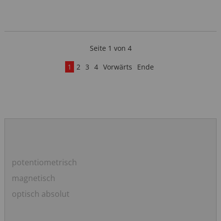
Seite 1 von 4
1
2
3
4
Vorwärts
Ende
Navigation
potentiometrisch
überspringen
magnetisch
optisch absolut