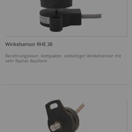
Sitzverstellung
Motorendrehzahl
Funkfernbedienung
Hydraulikdruck
Winkelsensor RHE 38
Berührungsloser, kompakter, vielseitiger Winkelsensor mit
sehr flacher Bauform