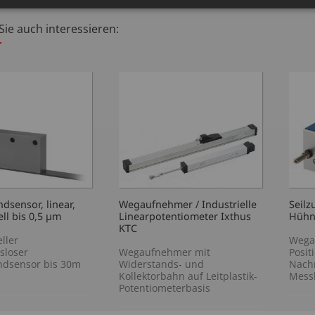
sensor, linear,
Wegaufnehmer / Industrielle
Seil
ll bis 0,5 µm
Linearpotentiometer Ixthus
Hühn
KTC
ller
Wega
sloser
Wegaufnehmer mit
Posit
dsensor bis 30m
Widerstands- und
Nach
Kollektorbahn auf Leitplastik-
Mess
Potentiometerbasis