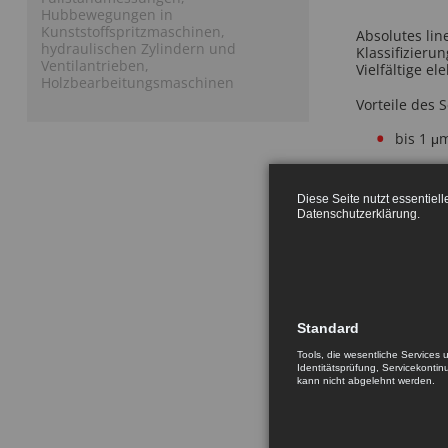
Hubbewegungen in
Kunststoffspritzmaschinen,
Absolutes li
hydraulischen Zylindern und
Klassifizieru
Ventilantrieben,
Vielfältige e
Holzbearbeitungsmaschinen
Vorteile des 
bis 1 μ
Stromve
Diese Seite nutzt essentiel
Bis zu 
Datenschutzerklärung
.
Schutzk
Bis -25 
Typische An
Standard
Marmor- und
Tools, die wesentliche Services 
Identitätsprüfung, Servicekontin
kann nicht abgelehnt werden.