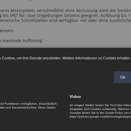
neares Messsystem, verschleißfrei ohne Abnutzung dank der berü
ng bis IP67 für raue Umgebungen bestens geeignet. Auflösung bis 
lektronische Schnittstellen sind verfügbar, mit oder ohne zusätzlich
Sensors:
m maximale Auflösung
rsorgung bis 5 V ±5% mit mehreren Elektronikschnittstellen verfü
le Cookies, um ihre Dienste anzubieten. Weitere Informationen zu Cookies erhalten 
10m / s Fahrgeschwindigkeit
lasse IP 67
Ok
°C ... +85°C
wendungen:
Video
 Glasbearbeitungsmaschinen und Waschmaschinen
und Funktionen ermöglichen, einschließlich
An einigen Stellen finden Sie YouTube-Vide
uität und Standortsicherheit. Diese Option
Abspielen sind Cookies notwendig. Näheres
Youtube finden Sie in der Cookie-Policy von 
https://policies.google.com/technologies/typ