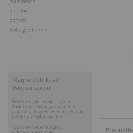
magnetisch
Sitzverstellung
Motorendrehzahl
induktiv
optisch
Funkfernbedienung
Hydraulikdruck
Seilzugsensoren
Magnetostriktive
Wegsensoren:
Berührungsloses Messsystem.
Positionserfassung durch einen
externen, magnetischen, freien oder
geführten Positionsgeber
Typische Anwendungen:
Produktb
Füllstandmessungen,