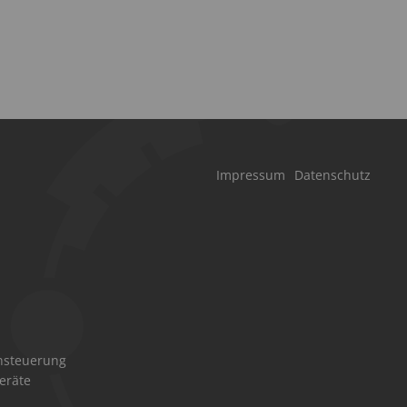
Navigation
Impressum
Datenschutz
überspringen
ion
nsteuerung
ingen
eräte