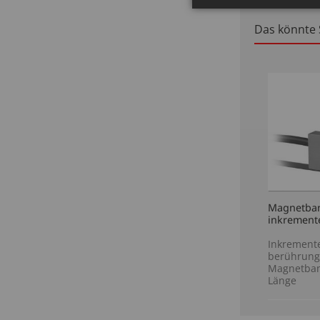
Magnetband
inkremente
Inkremente
berührung
Magnetban
Länge