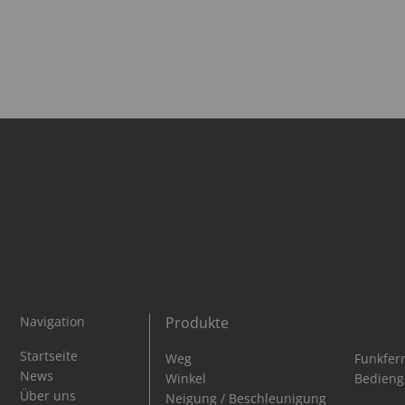
Navigation
Produkte
Navigation
Navigation
Navigat
Startseite
Weg
Funkfer
überspringen
überspringen
überspr
News
Winkel
Bedieng
Über uns
Neigung / Beschleunigung