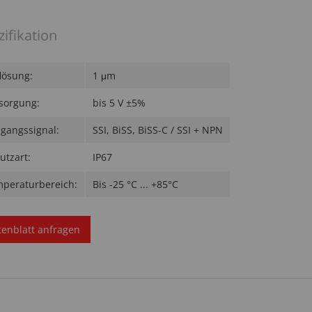
zifikation
lösung:
1 μm
sorgung:
bis 5 V ±5%
gangssignal:
SSI, BiSS, BiSS-C / SSI + NPN
utzart:
IP67
peraturbereich:
Bis -25 °C ... +85°C
tenblatt anfragen