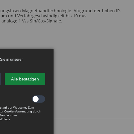
hrungslosen Magnetbandtechnologie. Afugrund der hohen IP-
1 μm und Verfahrgeschwindigkeit bis 10 m/s.
e analoge 1 Vss Sin/Cos-Signale.
gbar
Sie in unserer
Alle bestätigen
os auf der Webseite. Zum
 zur Cookie-Verwendung durch
Google unter
es?hl=de.