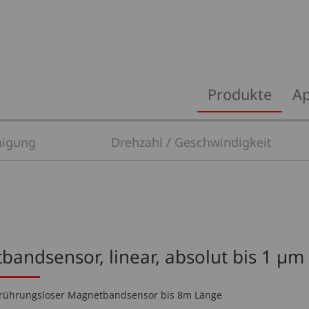
Navigation
Produkte
Ap
überspringen
nigung
Drehzahl / Geschwindigkeit
andsensor, linear, absolut bis 1 µm
erührungsloser Magnetbandsensor bis 8m Länge