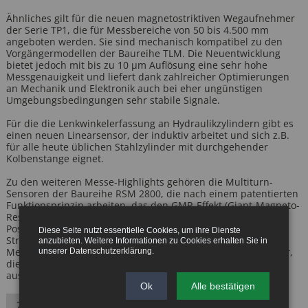
Ähnliches gilt für die neuen magnetostriktiven Wegaufnehmer
der Serie TP1, die für Messbereiche von 50 bis 4.500 mm
angeboten werden. Sie sind mechanisch kompatibel zu den
Vorgängermodellen der Baureihe TLM. Die Neuentwicklung
bietet jedoch mit bis zu 10 µm Auflösung eine sehr hohe
Messgenauigkeit und liefert dank zahlreicher Optimierungen
an Mechanik und Elektronik auch bei eher ungünstigen
Umgebungsbedingungen sehr stabile Signale.
Für die die Lenkwinkelerfassung an Hydraulikzylindern gibt es
einen neuen Linearsensor, der induktiv arbeitet und sich z.B.
für alle heute üblichen Stahlzylinder mit durchgehender
Kolbenstange eignet.
Zu den weiteren Messe-Highlights gehören die Multiturn-
Sensoren der Baureihe RSM 2800, die nach einem patentierten
Funktionsprinzip arbeiten, das den GMR-Effekt (Giant-Magneto-
Resistance) nutzt. Dieses Messverfahren liefert absolute
Positionswerte, benötigt kein Getriebe, keine externe
Diese Seite nutzt essentielle Cookies, um ihre Dienste
Stromversorgung und keinerlei Referenzsignale. Der
anzubieten. Weitere Informationen zu Cookies erhalten Sie in
Messbereich ist zwischen 2 und 16 Umdrehungen einstellbar,
unserer
Datenschutzerklärung
.
die aktuelle Position wird als stetige, analoge Kennlinie
ausgegeben.
Ok
Alle bestätigen
Zurück