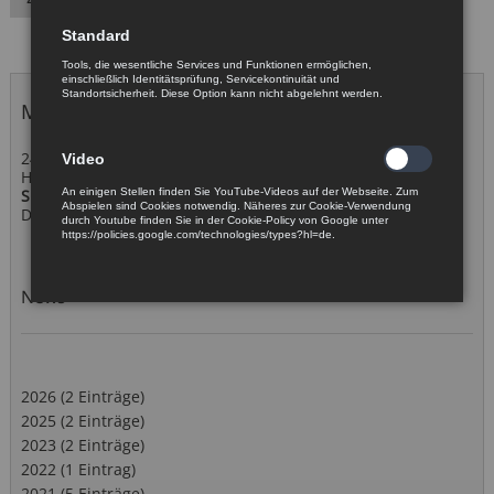
Standard
Tools, die wesentliche Services und Funktionen ermöglichen,
einschließlich Identitätsprüfung, Servicekontinuität und
Standortsicherheit. Diese Option kann nicht abgelehnt werden.
Messetermine 2026
24. - 26. November 2026
Video
Hannover
An einigen Stellen finden Sie YouTube-Videos auf der Webseite. Zum
SPS – Smart Production Solutions
Abspielen sind Cookies notwendig. Näheres zur Cookie-Verwendung
DIS Sensors
durch Youtube finden Sie in der Cookie-Policy von Google unter
https://policies.google.com/technologies/types?hl=de.
News
2026 (2 Einträge)
2025 (2 Einträge)
2023 (2 Einträge)
2022 (1 Eintrag)
2021 (5 Einträge)