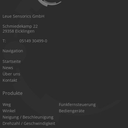
Leue Sensorics GmbH
Schmiedekamp 22
29358 Eicklingen
T:
05149 30499-0
Navigation
Navigation
Startseite
überspringen
News
Über uns
Kontakt
Produkte
Navigation
Navigation
Weg
Funkfernsteuerung
überspringen
überspringen
Winkel
Bediengeräte
Neigung / Beschleunigung
Drehzahl / Geschwindigkeit