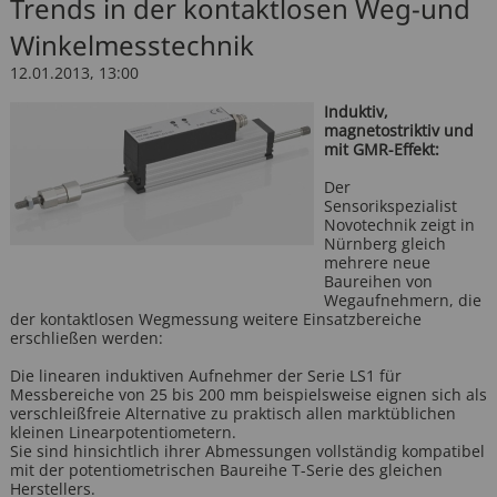
Trends in der kontaktlosen Weg-und
Sitzverstellung
Motorendrehzahl
Winkelmesstechnik
12.01.2013, 13:00
Funkfernbedienung
Hydraulikdruck
Induktiv,
magnetostriktiv und
mit GMR-Effekt:
Der
Sensorikspezialist
Novotechnik zeigt in
Nürnberg gleich
mehrere neue
Baureihen von
Wegaufnehmern, die
der kontaktlosen Wegmessung weitere Einsatzbereiche
erschließen werden:
Die linearen induktiven Aufnehmer der Serie LS1 für
Messbereiche von 25 bis 200 mm beispielsweise eignen sich als
verschleißfreie Alternative zu praktisch allen marktüblichen
kleinen Linearpotentiometern.
Sie sind hinsichtlich ihrer Abmessungen vollständig kompatibel
mit der potentiometrischen Baureihe T-Serie des gleichen
Herstellers.