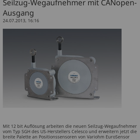
Seilzug-Wegaufnehmer mit CANopen-
Sitzverstellung
Motorendrehzahl
Ausgang
24.07.2013, 16:16
Funkfernbedienung
Hydraulikdruck
Mit 12 bit Auflösung arbeiten die neuen Seilzug-Wegaufnehmer
vom Typ SGH des US-Herstellers Celesco und erweitern jetzt die
breite Palette an Positionssensoren von Variohm EuroSensor