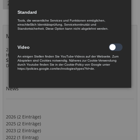
Zurück
Standard
Tools, die wesentliche Services und Funktionen ermöglichen,
einschließlich Identitätsprüfung, Servicekontinuität und
Standortsicherheit. Diese Option kann nicht abgelehnt werden.
Messetermine 2026
Video
24. - 26. November 2026
Hannover
An einigen Stellen finden Sie YouTube-Videos auf der Webseite. Zum
SPS – Smart Production Solutions
Abspielen sind Cookies notwendig. Näheres zur Cookie-Verwendung
DIS Sensors
durch Youtube finden Sie in der Cookie-Policy von Google unter
https://policies.google.com/technologies/types?hl=de.
News
2026 (2 Einträge)
2025 (2 Einträge)
2023 (2 Einträge)
2022 (1 Eintrag)