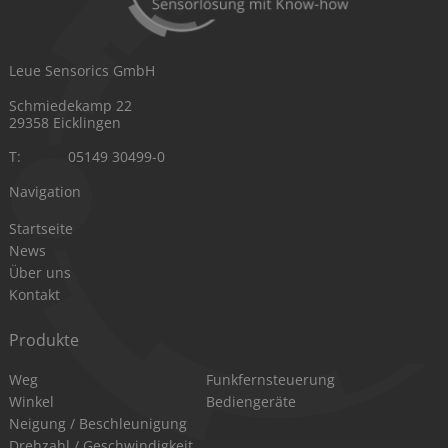
Leue Sensorics GmbH
Schmiedekamp 22
29358 Eicklingen
T:
05149 30499-0
Navigation
Navigation
Startseite
überspringen
News
Über uns
Kontakt
Produkte
Navigation
Navigation
Weg
Funkfernsteuerung
überspringen
überspringen
Winkel
Bediengeräte
Neigung / Beschleunigung
Drehzahl / Geschwindigkeit