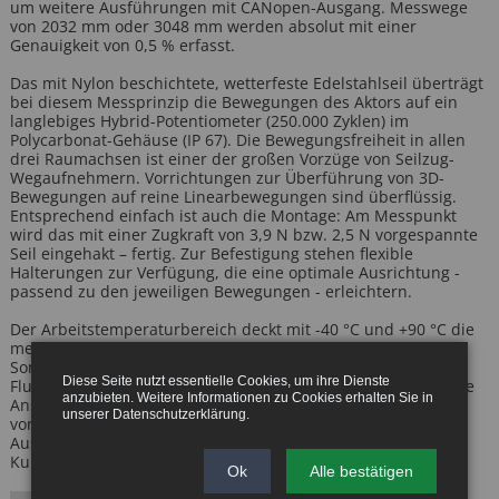
um weitere Ausführungen mit CANopen-Ausgang. Messwege
von 2032 mm oder 3048 mm werden absolut mit einer
Genauigkeit von 0,5 % erfasst.
Das mit Nylon beschichtete, wetterfeste Edelstahlseil überträgt
bei diesem Messprinzip die Bewegungen des Aktors auf ein
langlebiges Hybrid-Potentiometer (250.000 Zyklen) im
Polycarbonat-Gehäuse (IP 67). Die Bewegungsfreiheit in allen
drei Raumachsen ist einer der großen Vorzüge von Seilzug-
Wegaufnehmern. Vorrichtungen zur Überführung von 3D-
Bewegungen auf reine Linearbewegungen sind überflüssig.
Entsprechend einfach ist auch die Montage: Am Messpunkt
wird das mit einer Zugkraft von 3,9 N bzw. 2,5 N vorgespannte
Seil eingehakt – fertig. Zur Befestigung stehen flexible
Halterungen zur Verfügung, die eine optimale Ausrichtung -
passend zu den jeweiligen Bewegungen - erleichtern.
Der Arbeitstemperaturbereich deckt mit -40 °C und +90 °C die
meisten Anwendungen im industriellen Bereich, im
Sondermaschinenbau oder auch für Einsätze an
Diese Seite nutzt essentielle Cookies, um ihre Dienste
Flurfahrzeugen ab. Per M12-Steckverbinder ist der elektrische
anzubieten. Weitere Informationen zu Cookies erhalten Sie in
Anschluss für harte Umgebungsbedingungen bestens
unserer
Datenschutzerklärung
.
vorbereitet. Positionssensoren der Serie SGH mit CANopen-
Ausgang sind ab Lager lieferbar, können aber auch nach
Kundenwunsch modifiziert werden.
Ok
Alle bestätigen